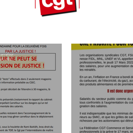
carrefour
uil. 2022