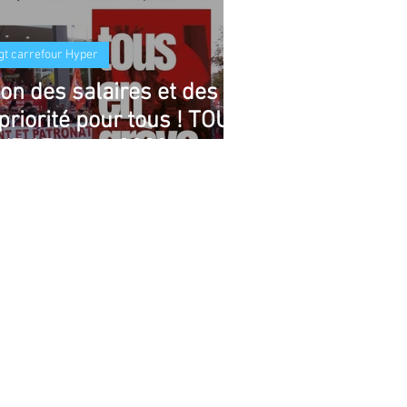
gt carrefour Hyper
on des salaires et des
priorité pour tous ! TOUS
VE 17 mars 2022