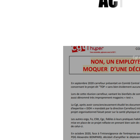
Cgt 
13 j