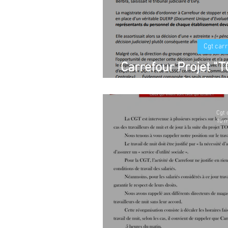
Cgt car
Carrefour Projet "T
constatées à la 
Cgt 
10 m