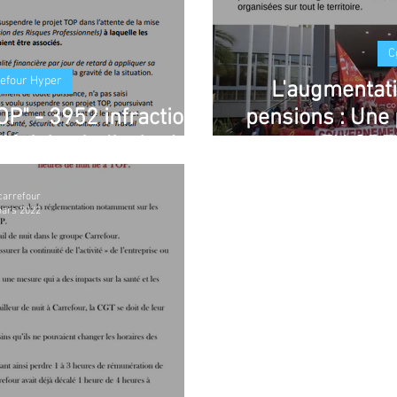
C
refour Hyper
L'augmentati
OP" - 3952 infractions
pensions : Une 
décision judicaire !
EN GRE
carrefour
ars 2022