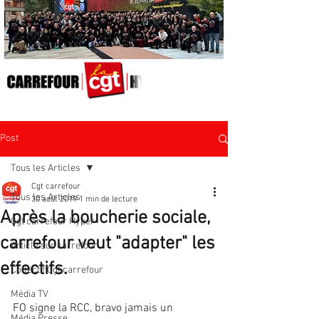
Post
Tous les Articles
Cgt carrefour
Tous les Articles
30 août 2019
1 min de lecture
Après la boucherie sociale,
Cgt carrefour Hyper
carrefour veut "adapter" les
Article sur carrefour
effectifs.
Collectif Cgt carrefour
Média TV
FO signe la RCC, bravo jamais un 
Média Presse