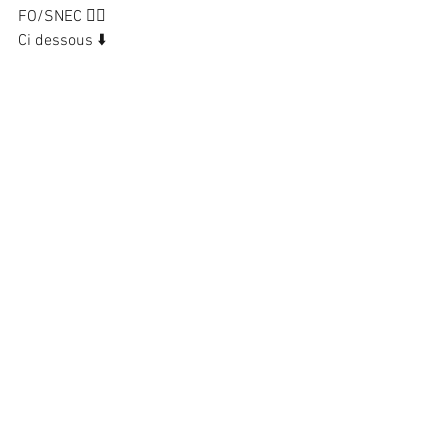
FO/SNEC 👍🏻
Ci dessous ⬇️