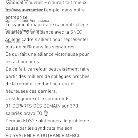
syndicat « ouvrier » n’aurait fait mieux 
pour sauvegarder l’emploi dans notre 
Cgt Banque Assurance
entreprise.
Cgt carrefour Vénissieux
Le syndicat majoritaire national collège 
Cgt carrefour Gicors
salariés FO en alliance avec la SNEC 
collège cadre s’allient pour représenter 
Médiapart
plus de 50% dans les signatures.
Ce qui fait une alliance victorieuse pour 
les actionnaires.
De ce fait, carrefour peut aisément faire 
partir des milliers de collègues proches 
de la retraite, rendant heureux et 
heureuses ces derniers.
C’est légitime et je comprends 
31 DÉPARTS DÈS DEMAIN sur 370 
salariés bravo FO 👌.
Demain EOS2 solutionnera le problème 
causé par les syndicats maison.
POLYVALENCE A OUTRANCE MERCI 