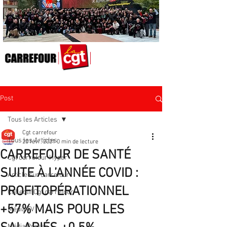
Post
Tous les Articles
Cgt carrefour
Tous les Articles
20 févr. 2021
0 min de lecture
CARREFOUR DE SANTÉ
Cgt carrefour Hyper
SUITE À L’ANNÉE COVID :
Article sur carrefour
PROFITOPÉRATIONNEL
Collectif Cgt carrefour
+57% MAIS POUR LES
Média TV
Média Presse