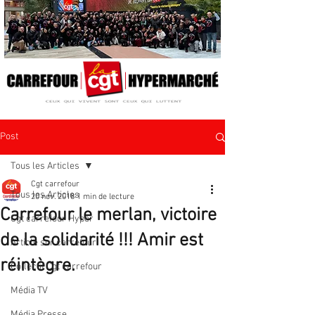
Post
Tous les Articles
Cgt carrefour
Tous les Articles
20 nov. 2018
1 min de lecture
Carrefour le merlan, victoire
Cgt carrefour Hyper
de la solidarité !!! Amir est
Article sur carrefour
réintègre.
Collectif Cgt carrefour
Média TV
Média Presse