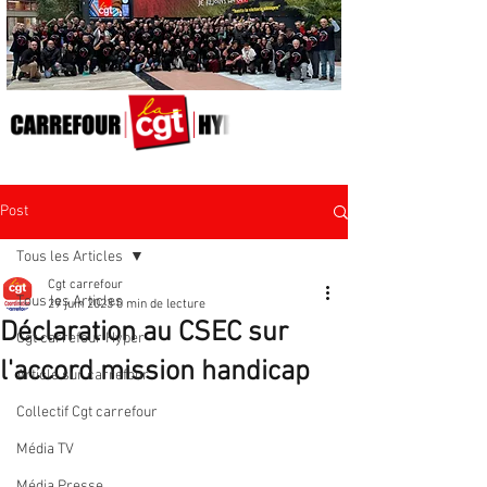
Post
Tous les Articles
Cgt carrefour
Tous les Articles
29 juin 2023
0 min de lecture
Déclaration au CSEC sur
Cgt carrefour Hyper
l'accord mission handicap
Article sur carrefour
Collectif Cgt carrefour
Média TV
Média Presse