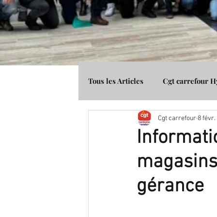
Tous les Articles
Cgt carrefour 
Cgt carrefour
8 févr.
Média Presse
Cgt Banque 
Informati
magasins 
gérance