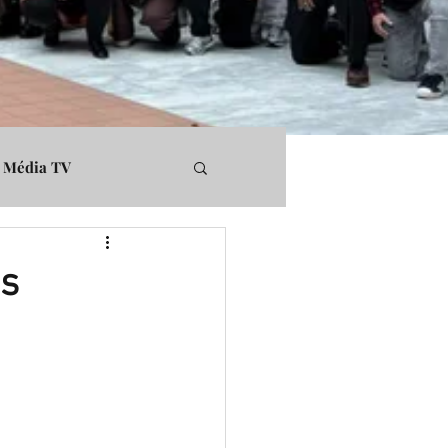
Média TV
rs
Médiapart
es