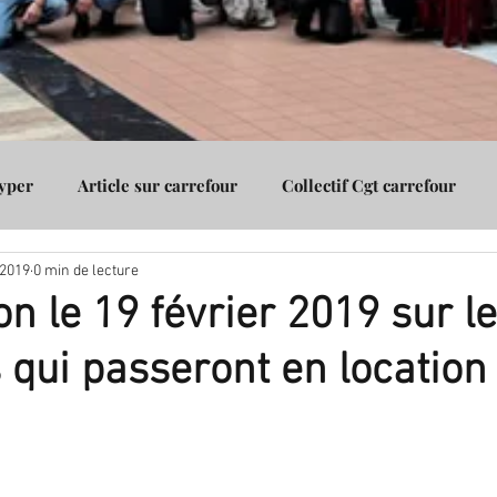
Hyper
Article sur carrefour
Collectif Cgt carrefour
 2019
0 min de lecture
Assurance
Cgt carrefour Vénissieux
Cgt carrefour Gico
on le 19 février 2019 sur l
qui passeront en location