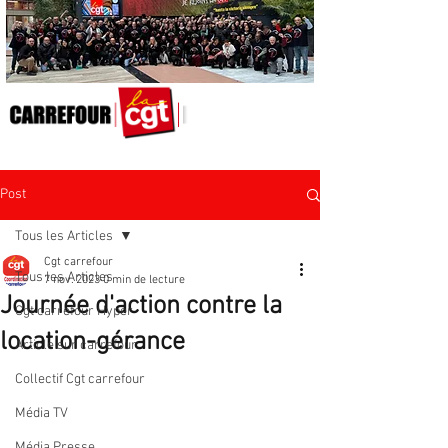
Post
Tous les Articles
Cgt carrefour
Tous les Articles
7 nov. 2023
0 min de lecture
Journée d'action contre la
Cgt carrefour Hyper
location-gérance
Article sur carrefour
Collectif Cgt carrefour
Média TV
Média Presse