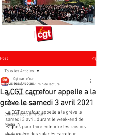
Post
Tous les Articles
Cgt carrefour
Tous les Articles
25 mars 2021
1 min de lecture
La CGT carrefour appelle a la
Cgt carrefour Hyper
grève le samedi 3 avril 2021
Article sur carrefour
La CGT carrefour appelle a la grève le 
Collectif Cgt carrefour
samedi 3 avril, durant le week-end de 
Média TV
Pâques pour faire entendre les raisons 
de la colère des salariés carrefour
Média Presse