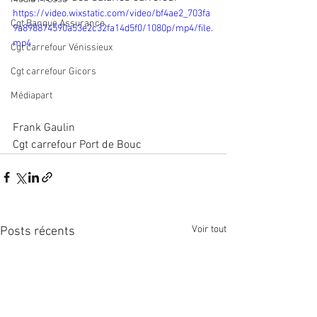
https://video.wixstatic.com/video/bf4ae2_703fa
Cgt Banque Assurance
9a898874590a53e2c32fa14d5f0/1080p/mp4/file.
mp4
Cgt carrefour Vénissieux
Cgt carrefour Gicors
Médiapart
Frank Gaulin 
Cgt carrefour Port de Bouc
Voir tout
Posts récents