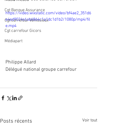
Cgt Banque Assurance
https://video.wixstatic.com/video/bf4ae2_351d6
e4ed9024e6ab6864c1a1dc1d1b2/1080p/mp4/fil
Cgt carrefour Vénissieux
e.mp4
Cgt carrefour Gicors
Médiapart
Philippe Allard
Délégué national groupe carrefour 
Voir tout
Posts récents