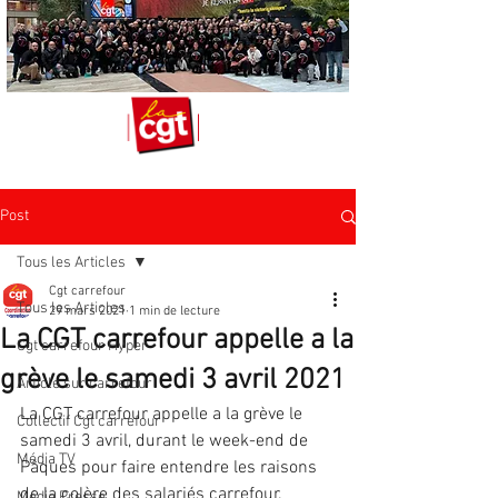
Post
Tous les Articles
Cgt carrefour
Tous les Articles
29 mars 2021
1 min de lecture
La CGT carrefour appelle a la
Cgt carrefour Hyper
grève le samedi 3 avril 2021
Article sur carrefour
La CGT carrefour appelle a la grève le 
Collectif Cgt carrefour
samedi 3 avril, durant le week-end de 
Média TV
Pâques pour faire entendre les raisons 
de la colère des salariés carrefour.
Média Presse