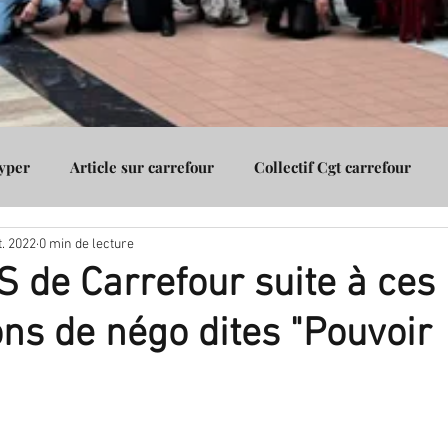
Hyper
Article sur carrefour
Collectif Cgt carrefour
t. 2022
0 min de lecture
Assurance
Cgt carrefour Vénissieux
Cgt carrefour Gico
 de Carrefour suite à ces
ons de négo dites "Pouvoir