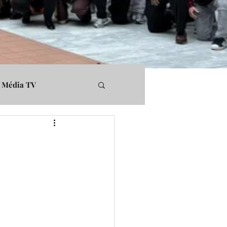
Média TV
rs
Médiapart