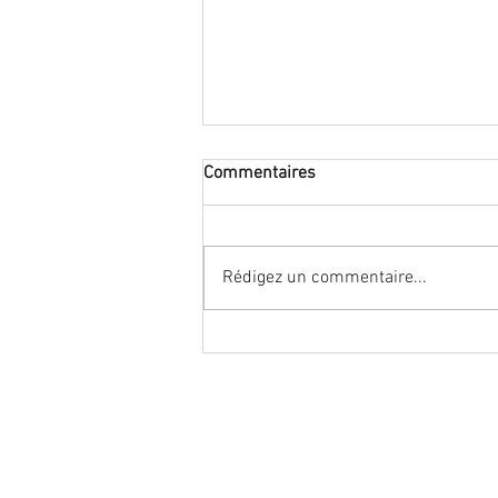
Commentaires
Rédigez un commentaire...
#stop carrefour 2030, stop
syndicats maisons