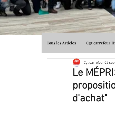
Tous les Articles
Cgt carrefour 
Cgt carrefour
22 sep
Média Presse
Cgt Banque 
Le MÉPRIS
propositi
d'achat"