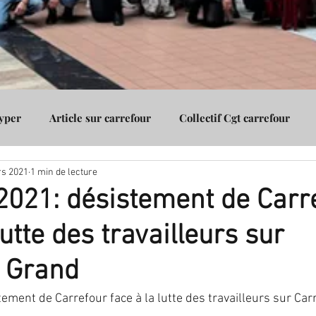
Hyper
Article sur carrefour
Collectif Cgt carrefour
s 2021
1 min de lecture
Assurance
Cgt carrefour Vénissieux
Cgt carrefour Gico
021: désistement de Carr
lutte des travailleurs sur
r Grand
ment de Carrefour face à la lutte des travailleurs sur Car