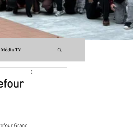
Média TV
rs
Médiapart
efour
refour Grand 