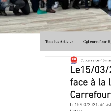
Tous les Articles
Cgt carrefour 
Cgt carrefour
15 mar
Média Presse
Cgt Banque 
Le15/03/2
face à la 
Carrefou
Le15/03/2021: désiste