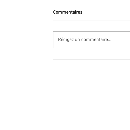
Commentaires
Rédigez un commentaire...
#stop carrefour 2030, stop
syndicats maisons