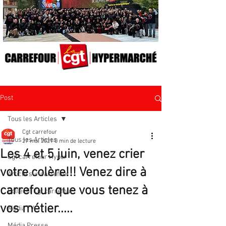
Post
Tous les Articles
Cgt carrefour
Tous les Articles
27 mai 2021
0 min de lecture
Les 4 et 5 juin, venez crier
Cgt carrefour Hyper
votre colère!!! Venez dire à
Article sur carrefour
carrefour que vous tenez à
Collectif Cgt carrefour
vos métier.....
Média TV
Média Presse