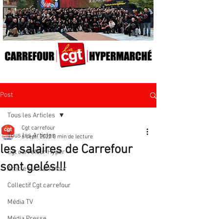
Post
Tous les Articles
Cgt carrefour
Tous les Articles
6 sept. 2022
0 min de lecture
les salaires de Carrefour
Cgt carrefour Hyper
sont gelés!!!
Article sur carrefour
Collectif Cgt carrefour
Média TV
Média Presse