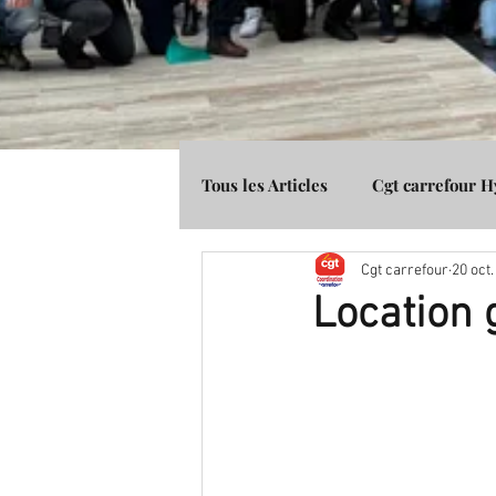
Tous les Articles
Cgt carrefour 
Cgt carrefour
20 oct
Média Presse
Cgt Banque 
Location 