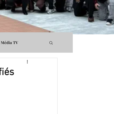
Média TV
rs
Médiapart
fiés