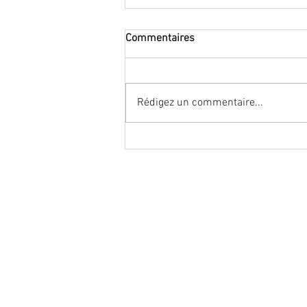
Commentaires
Rédigez un commentaire...
#stop carrefour 2030, stop
syndicats maisons