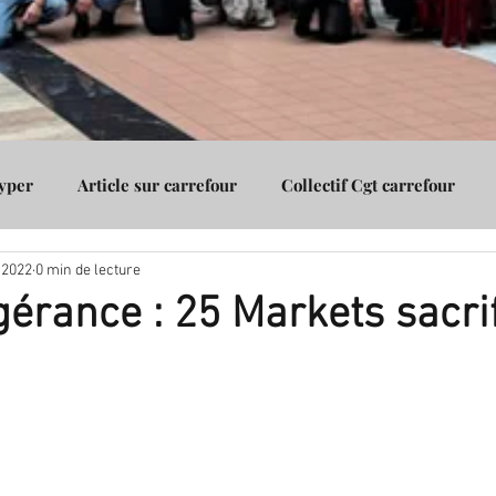
Hyper
Article sur carrefour
Collectif Cgt carrefour
. 2022
0 min de lecture
Assurance
Cgt carrefour Vénissieux
Cgt carrefour Gico
gérance : 25 Markets sacri