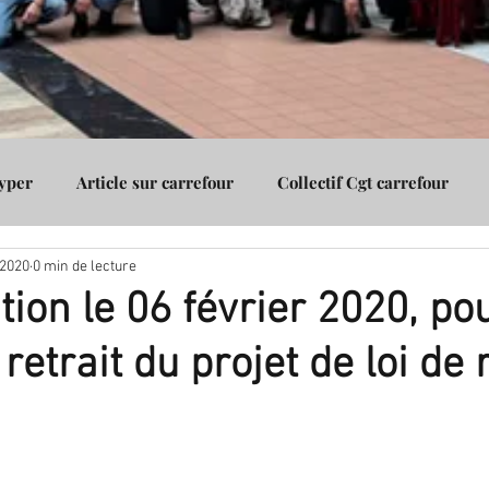
Hyper
Article sur carrefour
Collectif Cgt carrefour
 2020
0 min de lecture
Assurance
Cgt carrefour Vénissieux
Cgt carrefour Gico
tion le 06 février 2020, po
retrait du projet de loi de 