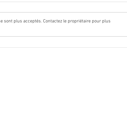
 sont plus acceptés. Contactez le propriétaire pour plus
Carrefour condamné une
ILS 
deuxième fois par le tribunal
SALA
judiciaire
POUV