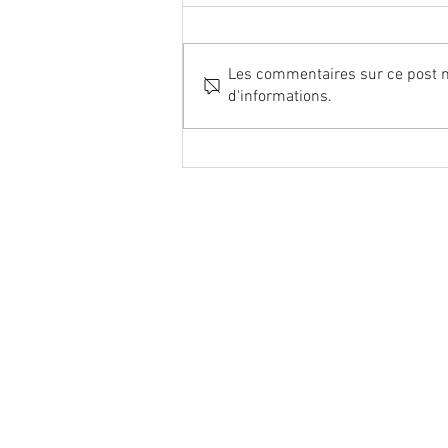
Les commentaires sur ce post ne
d'informations.
Carrefour Projet "TOP" - 3952
infractions constatées à la
décision judicaire !