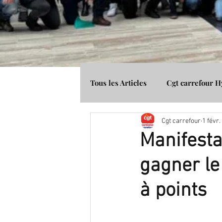
Tous les Articles
Cgt carrefour 
Cgt carrefour
1 févr.
Média Presse
Cgt Banque 
Manifesta
gagner le 
à points