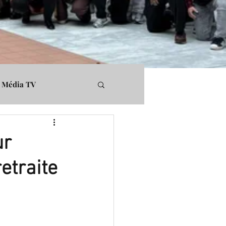
Média TV
rs
Médiapart
ur
retraite