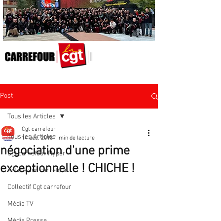
Post
Tous les Articles
Cgt carrefour
Tous les Articles
14 déc. 2018
1 min de lecture
négociation d'une prime
Cgt carrefour Hyper
exceptionnelle ! CHICHE !
Article sur carrefour
Collectif Cgt carrefour
Média TV
Média Presse