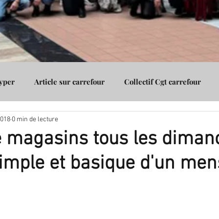
Hyper
Article sur carrefour
Collectif Cgt carrefour
 2018
0 min de lecture
Assurance
Cgt carrefour Vénissieux
Cgt carrefour Gico
 magasins tous les dimanc
simple et basique d'un me
.