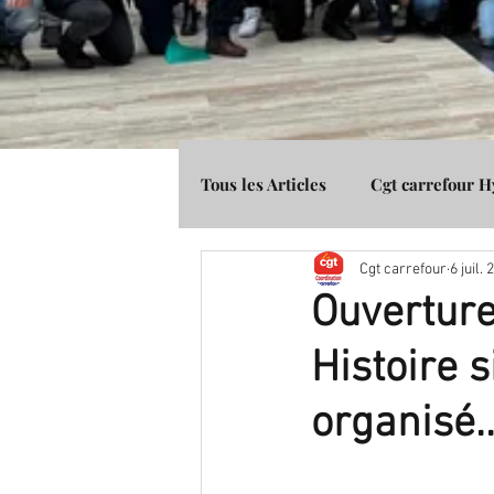
Tous les Articles
Cgt carrefour 
Cgt carrefour
6 juil.
Média Presse
Cgt Banque 
Ouverture
Histoire 
organisé.