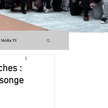
Média TV
rs
Médiapart
hes :
nsonge