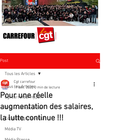
Post
Tous les Articles
Cgt carrefour
Tous les Articles
17 déc. 2022
0 min de lecture
Pour une réelle
Cgt carrefour Hyper
augmentation des salaires,
Article sur carrefour
la lutte continue !!!
Collectif Cgt carrefour
Média TV
Média Presse