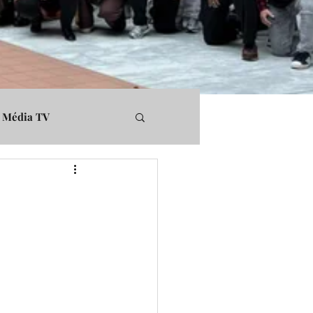
Média TV
rs
Médiapart