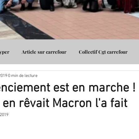
Hyper
Article sur carrefour
Collectif Cgt carrefour
2019
0 min de lecture
Assurance
Cgt carrefour Vénissieux
Cgt carrefour Gico
cenciement est en marche !
en rêvait Macron l'a fait
 2019