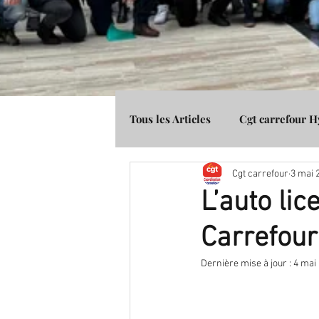
Tous les Articles
Cgt carrefour 
Cgt carrefour
3 mai 
Média Presse
Cgt Banque 
L’auto li
Carrefour 
Dernière mise à jour :
4 mai