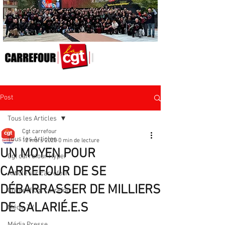
Post
Tous les Articles
Cgt carrefour
Tous les Articles
12 mars 2020
0 min de lecture
UN MOYEN POUR
Cgt carrefour Hyper
CARREFOUR DE SE
Article sur carrefour
DÉBARRASSER DE MILLIERS
Collectif Cgt carrefour
DE SALARIÉ.E.S
Média TV
Média Presse