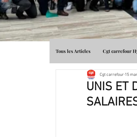
Tous les Articles
Cgt carrefour 
Cgt carrefour
15 mar
Média Presse
Cgt Banque 
UNIS ET 
SALAIRES