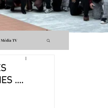
Média TV
rs
Médiapart
ES
 ....