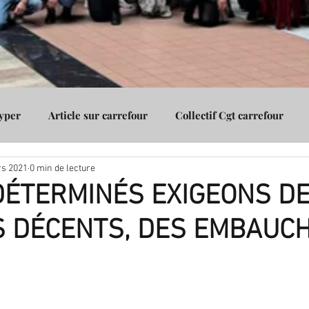
Hyper
Article sur carrefour
Collectif Cgt carrefour
s 2021
0 min de lecture
Assurance
Cgt carrefour Vénissieux
Cgt carrefour Gico
DÉTERMINÉS EXIGEONS D
 DÉCENTS, DES EMBAUCHES