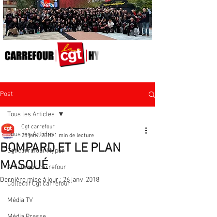
Post
Tous les Articles
Cgt carrefour
Tous les Articles
25 janv. 2018
1 min de lecture
BOMPARD ET LE PLAN
Cgt carrefour Hyper
MASQUÉ
Article sur carrefour
Dernière mise à jour :
26 janv. 2018
Collectif Cgt carrefour
Média TV
Média Presse