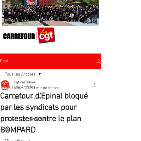
Post
Tous les Articles
Cgt carrefour
Tous les Articles
8 févr. 2018
1 min de lecture
Carrefour d'Epinal bloqué
Cgt carrefour Hyper
par les syndicats pour
Article sur carrefour
protester contre le plan
Collectif Cgt carrefour
BOMPARD
Média TV
Média Presse