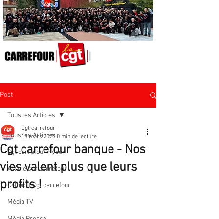
Post
Tous les Articles
Cgt carrefour
Tous les Articles
18 mars 2020
0 min de lecture
Cgt carrefour banque - Nos
Cgt carrefour Hyper
vies valent plus que leurs
Article sur carrefour
profits !
Collectif Cgt carrefour
Média TV
Média Presse