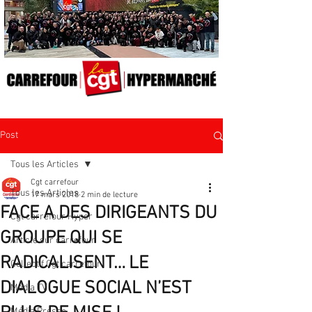
Post
Tous les Articles
Cgt carrefour
Tous les Articles
17 mars 2018
2 min de lecture
FACE A DES DIRIGEANTS DU
Cgt carrefour Hyper
GROUPE QUI SE
Article sur carrefour
RADICALISENT… LE
Collectif Cgt carrefour
DIALOGUE SOCIAL N’EST
Média TV
Média Presse