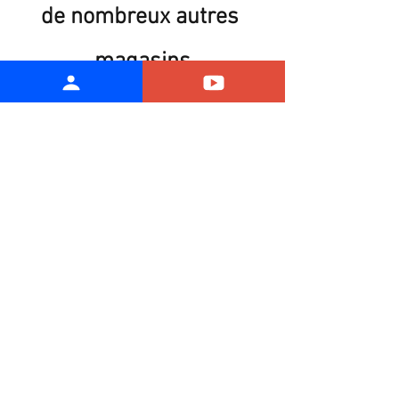
de nombreux autres 
magasins
La CGT appelle les 
travailleurs à se mettre 
en grève
Pour exiger ensemble la 
part de richesse qui leur 
est due !
DU 30 AU 2 AVRIL 2018