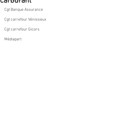
carburant
Cgt Banque Assurance
Cgt carrefour Vénissieux
Cgt carrefour Gicors
Médiapart