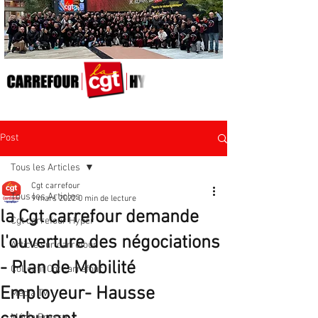
Post
Tous les Articles
Cgt carrefour
Tous les Articles
9 mars 2022
0 min de lecture
la Cgt carrefour demande
Cgt carrefour Hyper
l'ouverture des négociations
Article sur carrefour
- Plan de Mobilité
Collectif Cgt carrefour
Employeur- Hausse
Média TV
Média Presse