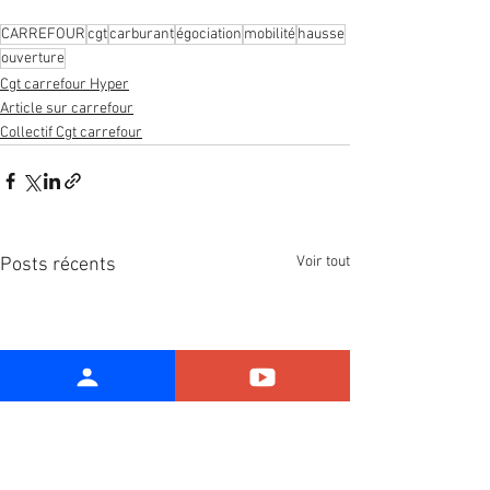
CARREFOUR
cgt
carburant
égociation
mobilité
hausse
ouverture
Cgt carrefour Hyper
Article sur carrefour
Collectif Cgt carrefour
Voir tout
Posts récents