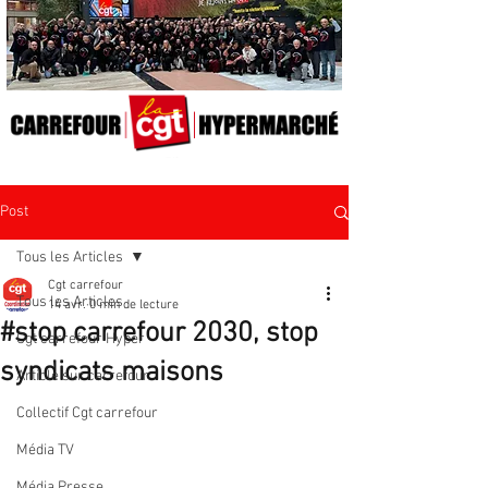
Post
Tous les Articles
Cgt carrefour
Tous les Articles
14 avr.
0 min de lecture
#stop carrefour 2030, stop
Cgt carrefour Hyper
syndicats maisons
Article sur carrefour
Collectif Cgt carrefour
Média TV
Média Presse