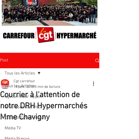
Post
Tous les Articles
Cgt carrefour
Tous les Articles
14 janv. 2018
5 min de lecture
Courrier à l'attention de
Cgt carrefour Hyper
notre DRH Hypermarchés
Article sur carrefour
Mme Chavigny
Collectif Cgt carrefour
Média TV
Média Presse