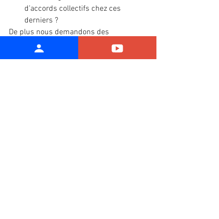
d’accords collectifs chez ces 
derniers ?
De plus nous demandons des 
précisions sur ce modèle de « Location-
Gérance » que compte mettre en place 
Carrefour ?
Le groupe souhaite-t-il se 
transformer en une simple 
multinationale immobilière dont les 
hypermarchés ferait partie 
intégrante, en transférant la gestion 
et les risques sociaux sur ces 
repreneurs voire, par le biais de la 
réallocation de mètres carrés, sur 
d’autres enseignes ?
Quelle est votre réelle volonté ? 
Faire sortir des établissements du 
bilan comptable afin d’augmenter 