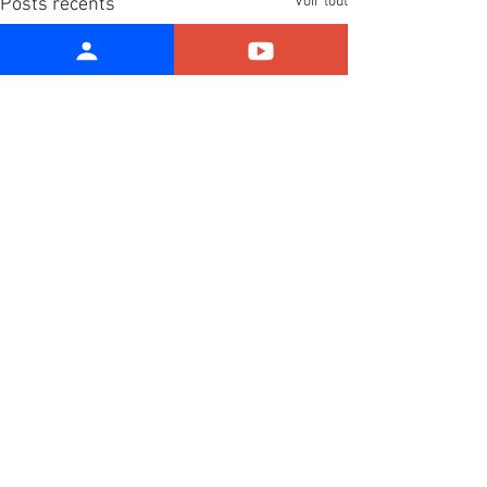
Voir tout
Posts récents
Commentaires
Rédigez un commentaire...