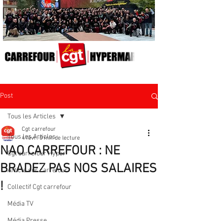
Post
Tous les Articles
Cgt carrefour
Tous les Articles
4 févr.
0 min de lecture
NAO CARREFOUR : NE
Cgt carrefour Hyper
BRADEZ PAS NOS SALAIRES
Article sur carrefour
!
Collectif Cgt carrefour
Média TV
Média Presse