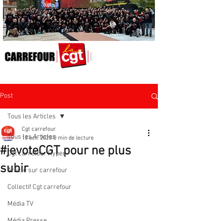
Post
Tous les Articles
Cgt carrefour
Tous les Articles
13 oct. 2025
0 min de lecture
#jevoteCGT pour ne plus
Cgt carrefour Hyper
subir
Article sur carrefour
Collectif Cgt carrefour
Média TV
Média Presse