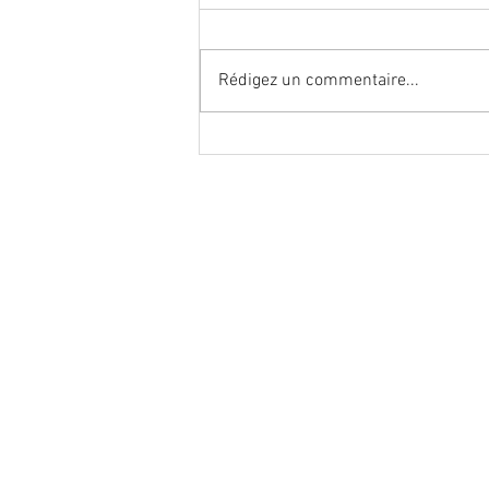
Rédigez un commentaire...
#stop carrefour 2030, stop
syndicats maisons