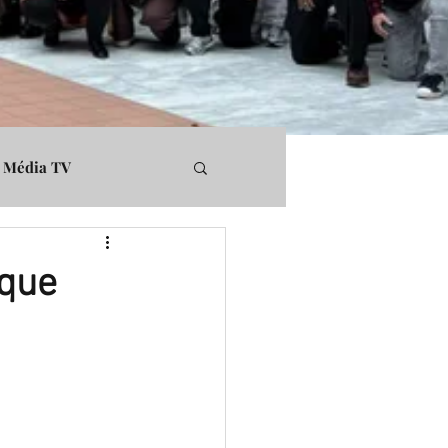
Média TV
rs
Médiapart
ique