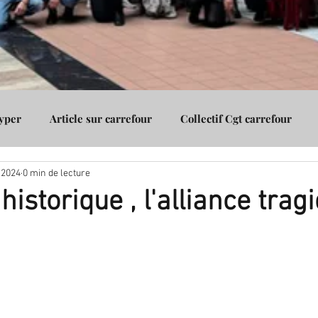
Hyper
Article sur carrefour
Collectif Cgt carrefour
. 2024
0 min de lecture
Assurance
Cgt carrefour Vénissieux
Cgt carrefour Gico
 historique , l'alliance trag